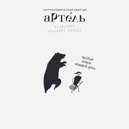
пробуй
новое кажды
й день